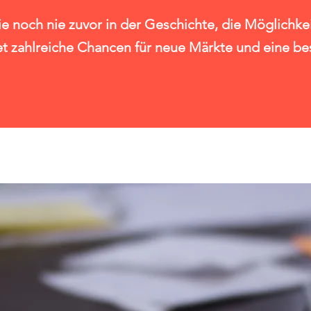
ie noch nie zuvor in der Geschichte, die Möglichke
et zahlreiche Chancen für neue Märkte und eine be